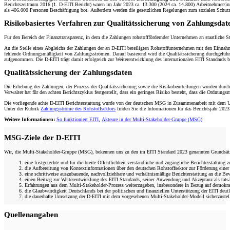
Berichtszeitraum 2016 (1. D-EITI Bericht) waren im Jahr 2023 ca. 13.300 (2024 ca. 14.800) Arbeitnehmer/inn
als 406.000 Personen Beschäftigung bot. Außerdem werden die gesetzlichen Regelungen zum sozialen Schutz,
Risikobasiertes Verfahren zur Qualitätssicherung von Zahlungsdat
Für den Bereich der Finanztransparenz, in dem die Zahlungen rohstofffördernder Unternehmen an staatliche St
An die Stelle eines Abgleichs der Zahlungen der an D-EITI beteiligten Rohstoffunternehmen mit den Einnahme
fehlende Ordnungsmäßigkeit von Zahlungsströmen. Darauf basierend wird die Qualitätssicherung durchgeführt
aufgenommen. Die D-EITI trägt damit erfolgreich zur Weiterentwicklung des internationalen EITI Standards b
Qualitätssicherung der Zahlungsdaten
Die Erhebung der Zahlungen, der Prozess der Qualitätssicherung sowie die Risikobeurteilungen wurden durch
Verwalter hat für den achten Berichtszyklus festgestellt, dass ein geringes Risiko besteht, dass die Ordnungs
Die vorliegende achte D-EITI Berichterstattung wurde von der deutschen MSG in Zusammenarbeit mit dem Un
Unter der Rubrik
Zahlungsströme des Rohstoffsektors
finden Sie die Informationen für das Berichtsjahr 2023.
Weitere Informationen:
So funktioniert EITI
,
Akteure in der Multi-Stakeholder-Gruppe (MSG)
MSG-Ziele der D-EITI
Wir, die Multi-Stakeholder-Gruppe (MSG), bekennen uns zu den im EITI Standard 2023 genannten Grundsätze
eine fristgerechte und für die breite Öffentlichkeit verständliche und zugängliche Berichterstattung
die Aufbereitung von Kontextinformationen über den deutschen Rohstoffsektor zur Förderung einer b
eine schrittweise auszubauende, nachvollziehbare und verhältnismäßige Berichterstattung an die Be
einen Beitrag zur Weiterentwicklung des EITI Standards, seiner Anwendung und Akzeptanz als tats
Erfahrungen aus dem Multi-Stakeholder-Prozess weiterzugeben, insbesondere in Bezug auf demokra
die Glaubwürdigkeit Deutschlands bei der politischen und finanziellen Unterstützung der EITI deutl
die dauerhafte Umsetzung der D-EITI mit dem vorgesehenen Multi-Stakeholder-Modell sicherzustel
Quellenangaben