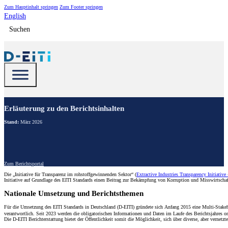
Zum Hauptinhalt springen
Zum Footer springen
English
Suchen
Erläuterung zu den Berichtsinhalten
Stand:
März 2026
Zum Berichtsportal
Die „Initiative für Transparenz im rohstoffgewinnenden Sektor“ (
Extractive Industries Transparency Initiative
Initiative auf Grundlage des EITI Standards einen Beitrag zur Bekämpfung von Korruption und Misswirtscha
Nationale Umsetzung und Berichtsthemen
Für die Umsetzung des EITI Standards in Deutschland (D-EITI) gründete sich Anfang 2015 eine Multi-Stakeho
verantwortlich. Seit 2023 werden die obligatorischen Informationen und Daten im Laufe des Berichtsjahres 
Die D-EITI Berichterstattung bietet der Öffentlichkeit somit die Möglichkeit, sich über diverse, aber vernet