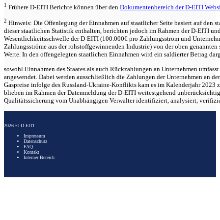
1
Frühere D-EITI Berichte können über den
Dokumentenbereich der D-EITI Websi
2
Hinweis: Die Offenlegung der Einnahmen auf staatlicher Seite basiert auf den 
dieser staatlichen Statistik enthalten, berichten jedoch im Rahmen der D-EITI u
Wesentlichkeitsschwelle der D-EITI (100.000€ pro Zahlungsstrom und Unternehm
Zahlungsströme aus der rohstoffgewinnenden Industrie) von der oben genannten 
Werte. In den offengelegten staatlichen Einnahmen wird ein saldierter Betrag darge
sowohl Einnahmen des Staates als auch Rückzahlungen an Unternehmen umfasst.
angewendet. Dabei werden ausschließlich die Zahlungen der Unternehmen an den
Gaspreise infolge des Russland‑Ukraine‑Konflikts kam es im Kalenderjahr 2023
blieben im Rahmen der Datenmeldung der D-EITI weitestgehend unberücksichtigt.
Qualitätssicherung vom Unabhängigen Verwalter identifiziert, analysiert, verifizi
2026 © D-EITI
Impressum
Datenschutz
FAQ
Kontakt
Interner Bereich