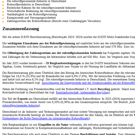
Die rohstoffgewinnende Industrie in Deutschland
Rohstoffproduktion in Deutschland
Rechtlicher Rahmen für die rohstoffgewinnende Industrie
Wirtschaftliche Bedeutung der rohstoffgewinnenden Industrie
Nachhaltigkeit in der Rohstoffgewinnung
Energiewende und Versorgungssicherheit
Zahlungsströme des Rohstoffsektors (Bericht eines Unabhängigen Verwalters)
Zusammenfassung
Mit der achten D-EITI Berichterstattung (Berichtsjahr 2023/ 2024) möchte die D-EITI Multi-Stakeholder-Gr
Die
wichtigsten Einnahmen aus der Rohstoffgewinnung
auf staatlicher Seite aus der rohstoffgewinnend
Zusammen beliefen sich diese Einnahmen aus der rohstoffgewinnenden Industrie auf rund 578 Mio. Euro im
Die
Offenlegung der Zahlungsströme aus der rohstoffgewinnenden Industrie
hat Folgendes ergeben: Di
und Zahlungen für die Verbesserung der Infrastruktur beliefen sich auf 650 Mio. Euro. Im Vergleich zum V
Im Jahr 2023 wurden bundesweit –
59 Bergbauberechtigungen
in den bei D-EITI betrachteten Sektoren ne
Tagebau, Grube, Steinbruch) genutzt. Im Vergleich zum Vorjahr ist die Nutzung der Landfläche als Abbaula
Die Berichterstattung gibt einen Überblick über den Beitrag des heimischen Rohstoffsektors über die relevan
Erdgas bei 24,6 % (25,9%) und für Braunkohle bei rund 8,4% (7,6%). Mit der heimischen Förderung von Erd
und belief sich auf etwa 8,1% (vgl. Die rohstoffgewinnende Industrie in Deutschland). Die erneuerbaren En
deutschen Stromverbrauch (vgl.
Auswirkungen der Energiewende und des Strukturwandels auf die Rohstofffö
Neben der Förderung von Primärrohstoffen wird der Rohstoffbedarf z.T. durch
Recycling
gedeckt. Damit komm
Kreislaufwirtschaft in Deutschland dar (vgl.
Kreislaufwirtschaft, insbesondere Recycling
).
Ein Teil der
Exporte
aus Deutschland entfällt auf den heimischen Rohstoffsektor. In 2023 (2024) exportiert
Primärrohstoffen, was einem Anteil von 0,33% (0,30%) an den Gesamtexporten entspricht. Der Bereich „Erdö
rohstoffgewinnenden Industrie
).
Deutschland ist als Industrie- und Technologiestandort auf eine sichere Versorgung mit energetischen und ni
mineralische Rohstoffe benötigt als bisher. Der Bericht thematisiert die drei Säulen, die im Hinblick auf die
Einbeziehung der Rolle Deutschlands im internationalen Rohstoffmarkt
).
Jede Bergbautätigkeit ist mit
Eingriffen in die Natur
verbunden, die teilweise gravierend sein können (vgl.
Informationen zur Einsicht in Kompensationsmaßnahmen und -zahlungen, Rückstellungen und Sicherheitsle
Die Berichterstattung gibt auch einen Überblick zu den Themen
Beschäftigung und Soziales
. Zum Jahresend