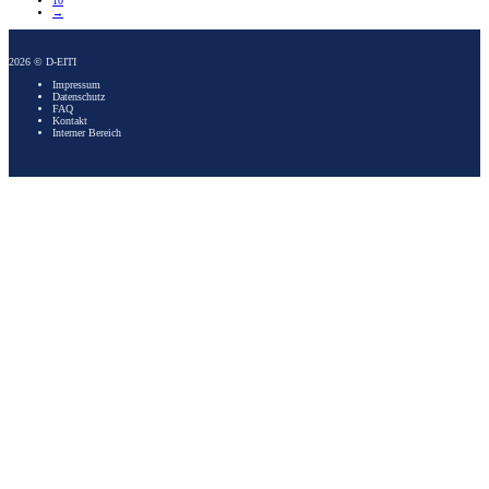
10
→
2026 © D-EITI
Impressum
Datenschutz
FAQ
Kontakt
Interner Bereich