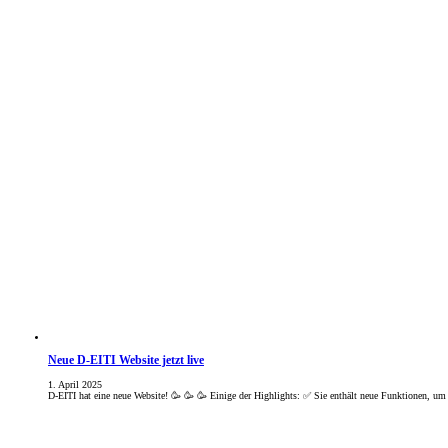
Neue D-EITI Website jetzt live
1. April 2025
D-EITI hat eine neue Website! 🥳 🥳 🥳 Einige der Highlights: ✅ Sie enthält neue Funktionen, 