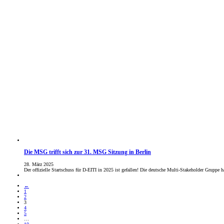
Die MSG trifft sich zur 31. MSG Sitzung in Berlin
28. März 2025
Der offizielle Startschuss für D-EITI in 2025 ist gefallen! Die deutsche Multi-Stakeholder Gruppe h
←
1
2
3
4
5
…