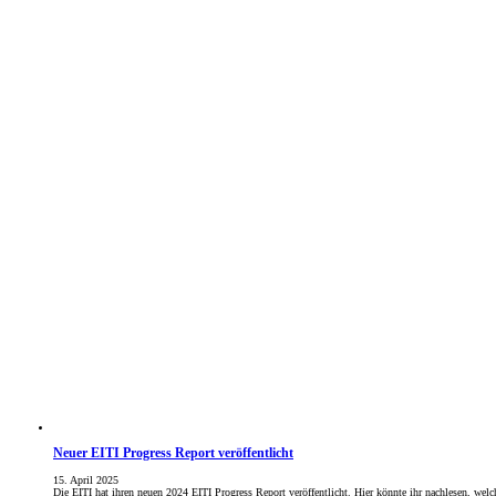
Neuer EITI Progress Report veröffentlicht
15. April 2025
Die EITI hat ihren neuen 2024 EITI Progress Report veröffentlicht. Hier könnte ihr nachlesen, we