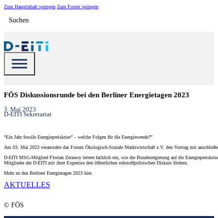
Zum Hauptinhalt springen
Zum Footer springen
Suchen
FÖS Diskussionsrunde bei den Berliner Energietagen 2023
3. Mai 2023
D-EITI Sekretariat
“Ein Jahr fossile Energiepreiskrise” – welche Folgen für die Energiewende?”
Am 03. Mai 2023 veranstalte das Forum Ökologisch-Soziale Marktwirtschaft e.V. den Vortrag mit anschließen
D-EITI MSG-Mitglied Florian Zerzawy leitete fachlich ein, wie die Bundesregierung auf die Energiepreiskris
Mitglieder der D-EITI mit ihrer Expertise den öffentlichen rohstoffpolitischen Diskurs fördern.
Mehr zu den Berliner Energietagen 2023 hier.
AKTUELLES
© FÖS