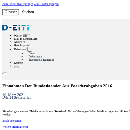
Zum Hauptinhalt springen
Zum Footer springen
Glossar
Suchen
Was ist EITI?
EITI in Deutschland
Aktuelles
Berichtsportal
Datenportal
Daten
Dokumente
Themenfeld Rohstoffe
Kontakt
Einnahmen Der Bundeslaender Aus Foerderabgaben 2016
10. März 2021
D-EITI Sekretariat
Sie sehen gerade einen Platzhalterinhalt von
Standard
. Um auf den eigentlichen Inhalt zuzugreifen, klicken 
werden.
Inhalt entsperren
Weitere Informationen