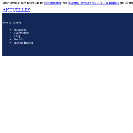
Mehr Informationen finden Sie im
Berichtsportal
, den
gesamten Datensatz des 1. D-EITI-Berichts
gibt es hie
AKTUELLES
2026 © D-EITI
Impressum
Datenschutz
FAQ
Kontakt
Interner Bereich