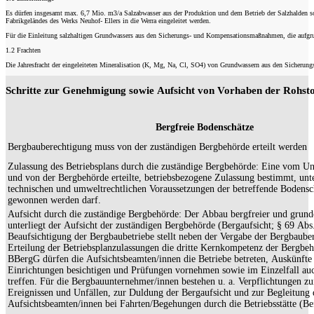
Es dürfen insgesamt max. 6,7 Mio. m3/a Salzabwasser aus der Produktion und dem Betrieb der Salzhalden sow
Fabrikgeländes des Werks Neuhof- Ellers in die Werra eingeleitet werden.
Für die Einleitung salzhaltigen Grundwassers aus den Sicherungs- und Kompensationsmaßnahmen, die aufgru
1.2 Frachten
Die Jahresfracht der eingeleiteten Mineralisation (K, Mg, Na, Cl, SO4) von Grundwassern aus den Sicherung
Schritte zur Genehmigung sowie Aufsicht von Vorhaben der Rohst
Bergfreie Bodenschätze
Bergbauberechtigung muss von der zuständigen Bergbehörde erteilt werden
Zulassung des Betriebsplans durch die zuständige Bergbehörde: Eine vom U
und von der Bergbehörde erteilte, betriebsbezogene Zulassung bestimmt, unt
technischen und umweltrechtlichen Voraussetzungen der betreffende Bodensc
gewonnen werden darf.
Aufsicht durch die zuständige Bergbehörde: Der Abbau bergfreier und grun
unterliegt der Aufsicht der zuständigen Bergbehörde (Bergaufsicht; § 69 Ab
Beaufsichtigung der Bergbaubetriebe stellt neben der Vergabe der Bergbaube
Erteilung der Betriebsplanzulassungen die dritte Kernkompetenz der Bergbehörde
BBergG dürfen die Aufsichtsbeamten/innen die Betriebe betreten, Auskünfte
Einrichtungen besichtigen und Prüfungen vornehmen sowie im Einzelfall a
treffen. Für die Bergbauunternehmer/innen bestehen u. a. Verpflichtungen 
Ereignissen und Unfällen, zur Duldung der Bergaufsicht und zur Begleitung 
Aufsichtsbeamten/innen bei Fahrten/Begehungen durch die Betriebsstätte (B