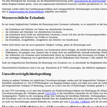
Vor dem Hintergrund des Ausstiegs aus der Braunkohleverstromung (siehe
Auswirkungen der Energiewende
)
andere Bergbauvorhaben gelten, wenn eine angemessene behördliche Kontrolle weiterhin gewährleistet ist.
Vereinzelt werden neben den Genehmigungsverfahren auch vertragsrechtliche Vereinbarungen zwischen Unternehm
dies in
Zahlungsströme des Rohstoffsektors
aufgeführt und erläutert.
Wasserrechtliche Erlaubnis
Ist mit einem bergbaulichen Vorhaben die Benutzung eines Gewässers verbunden, so ist zusätzlich zu den berg
das Entnehmen und Ableiten von Wasser aus oberirdischen Gewässern,
das Aufstauen und Absenken von oberirdischen Gewässern,
das Entnehmen fester Stoffe aus oberirdischen Gewässern, soweit sich dies auf die Gewässereigenschaften
das Einbringen und Einleiten von Stoffen in Gewässer,
das Entnehmen, Zutagefördern, Zutageleiten und Ableiten von Grundwasser.
Sofern nicht bereits eine der zuvor genannten Tätigkeit vorliegt, gelten als Benutzungen auch
das Aufstauen, Absenken und Umleiten von Grundwasser durch Anlagen, die hierfür bestimmt oder geeign
Maßnahmen, die geeignet sind, dauernd oder in einem nicht nur unerheblichen Ausmaß nachteilige Veränd
das Aufbrechen von Gesteinen unter hydraulischem Druck zur Aufsuchung oder Gewinnung von Erdgas, Er
die untertägige Ablagerung von Lagerstättenwasser, das bei Maßnahmen nach Nummer 3 oder anderen M
Sieht ein bergrechtlicher Betriebsplan die Benutzung von Gewässern vor, so entscheidet die Bergbehörde über
Wasserrechtliche Erlaubnisse sind in ein sog. Wasserbuch (§ 87 WHG) einzutragen, das öffentlich zugänglich is
Umweltverträglichkeitsprüfung
Analog zu anderen Vorhaben mit erheblichen Umweltauswirkungen werden auch für bergrechtliche Vorhaben U
Einzelfalls erforderlich ist. Die UVP­Pflichtigkeit von Bergbauvorhaben richtet sich dabei etwa nach der G
alle bergrechtlichen Vorhaben UVP­pflichtig, soweit sie in der Liste der UVP­pflichtigen Vorhaben gemäß § 1
Ist eine UVP notwendig, so ist nach dem Bergrecht ein Planfeststellungsverfahren mit Beteiligung der Mitg
Umweltauswirkungen des Vorhabens gemäß
§ 16 UVPG
in den betroffenen Gemeinden für die Dauer von ei
Auslegungsfrist. Parallel zu der Auslegung erfolgt eine Anhörung der betroffenen Behörden. Stellungnah
den Einwänden wird von der zuständigen Behörde (hier den Bergbehörden der Länder) getroffen und im Planfes
sie nicht nur Entscheidungen anderer Behörden ein, sondern gilt nach
§ 57a Abs. 5 BBergG
auch für die nach