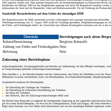
1982 zugeteilt worden sind. Dazu gehören beispielsweise die Braunkohlentagebaue im Rheinischen Revier oder
Inkrafttreten des BBergG 1982 bei den Bergbehörden angezeigt und durch die Bergaufsicht bestätigt worden s
insbesondere die Stein­ und die Braunkohle, Salze und Kohlenwasserstoffe. Für die Förderung der Bodenschätz
Sonderfall: Besonderheiten auf dem Gebiet der ehemaligen DDR
Das Bergrechtssystem der DDR unterschied zwischen volkseigenen und sonstigen mineralischen Rohstoffen. 
Verleihungsverordnung vom 15. August 1990 wurde die Grundlage geschaffen, Bergbauberechtigungen an volk
der Feldes- und Förderabgabe befreit. Im Unterschied zum früheren Bundesgebiet erstrecken sich die in den 
Übersicht
Berechtigungen nach altem Bergr
Rohstoff­bezeichnung
Bergfreie Rohstoffe
Zahlung von Feldes­ und Förderabgaben
Nein
Befristung
Nein
Zulassung eines Betriebsplans
Aufsuchungsbetriebe, Gewinnungsbetriebe und Betriebe zur Aufbereitung, die dem BBergG unterliegen, werden
an Voraussetzungen gebunden (Zulassungsvoraussetzungen).
Diese betreffen u. a. die Betriebssicherheit und den Arbeitsschutz, den Schutz der Oberfläche sowie di
differenziert zwischen verschiedenen Arten von Betriebsplänen, etwa Rahmenbetriebspläne, Hauptbetriebsplän
Grundsätzlich umfassen die Betriebspläne:
die Darstellung des Umfanges des Vorhabens
die Darstellung der technischen Durchführung des Vorhabens
die Dauer des Vorhabens
den Nachweis, dass die Zulassungsvoraussetzungen erfüllt sind.
Der Betrieb eines Bergwerks ist aufgrund der fortdauernden Anpassung an die Lagerstätte typischerweise dyna
gilt etwa beim Bohrlochbergbau, wie etwa bei der Tiefengeothermie, Erdöl­ und Erdgas). Mit dieser Betriebswe
Regel einen Zeitraum von zwei Jahren nicht überschreiten und von der zuständigen Behörde zugelassen werden