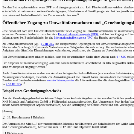
Übersicht von UVP-pflichtigen bzw. UVP-vorprüfungspflichtigen Bergbauvorhaben (Be
Bei den Betriebsplanverfahren ohne UVP wird dagegen grundsätzlich kein Planfeststellungsverfahren durchgef
erforderlich ist, müssen also weitere Genehmigungen, Erlaubnisse und Bewilligungen etc. bei den jewei
6
von natur-­ und landschaftsrechtlichen Verbotsvorschriften sein.
Öffentlicher Zugang zu Umweltinformationen und „Genehmigungs
Jede Person hat nach dem Umweltinformationsrecht freien Zugang zu Umweltinformationen bei informationspfl
umsetzen. Zu unterscheiden ist zwischen dem
Umweltinformationsgesetz (UIG)
, welches den Zugang zu Umwe
Informationen bei Bundesbehörden ist das
Informationsfreiheitsgesetz (IFG)
des Bundes anwendbar.
Zu Umweltinformationen (vgl.
§ 2 III UIG
und entsprechende Regelungen in den Umweltinformationsgesetzen
Stoffen oder Strahlung (Nr.2) als auch Maßnahmen oder Tätigkeiten, die sich auf o.g. Umweltbestandteile 
Aufgaben oder öffentliche Dienstleistungen wahrnehmen, verpflichtet, den Zugang zu Umweltinformationen 
Wer Umweltinformationen erhalten möchte, kann bei der zuständigen Stelle einen Antrag nach
§ 4 UIG
stelle
Der Anspruch auf Informationszugang kann zum Schutz bestimmter, abschließend im UIG aufgezählter Belan
7
kann Widerspruch eingelegt werden.
Auch Umweltinformationen zu den von einzelnen Anlagen des Rohstoffabbaus (sowie anderer Industrien) aus
Zulassungsentscheidungen, die erhebliche Auswirkungen auf die Umwelt haben, müssen durch die zuständigen
Bundes- und Landesebene existieren
zentrale Internetportale
, die Informationen über die oben dargestellten
Um
10
in
§ 10 III UIG
).
Beispiel eines Genehmigungsbescheids
Aus den Genehmigungsbescheiden können Bürger/innen konkrete Angaben zu den von den Behörden genehmigten 
K+S Minerals and Agriculture GmbH in Philippsthal auszugsweise zitiert. Das Unternehmen baut in den Werk
hinaus werden umfangreich Aspekte thematisiert, wie die Beteiligung der Öffentlichkeit und von Vereinigung
[Auszug]
„[…] I. Beschlusstenor 1 Erlaubnis
Der Antragstellerin wird […] die wasserrechtliche Erlaubnis zur Einleitung von Salzabwässern der Werke Werr
und Sicherungsmaßnahmen), befristet bis zum 31.12.2021 mit folgendem Inhalt erteilt:
1.1 Einleitmenge