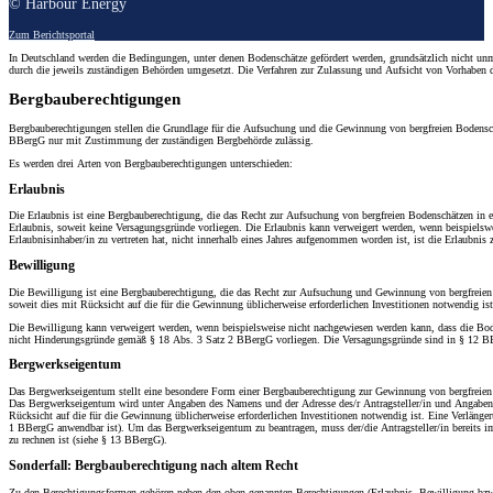
© Harbour Energy
Zum Berichtsportal
In Deutschland werden die Bedingungen, unter denen Bodenschätze gefördert werden, grundsätzlich nicht un
durch die jeweils zuständigen Behörden umgesetzt. Die Verfahren zur Zulassung und Aufsicht von Vorhaben de
Bergbauberechtigungen
Bergbauberechtigungen stellen die Grundlage für die Aufsuchung und die Gewinnung von bergfreien Bodenschä
BBergG nur mit Zustimmung der zuständigen Bergbehörde zulässig.
Es werden drei Arten von Bergbauberechtigungen unterschieden:
Erlaubnis
Die Erlaubnis ist eine Bergbauberechtigung, die das Recht zur Aufsuchung von bergfreien Bodenschätzen in ei
Erlaubnis, soweit keine Versagungsgründe vorliegen. Die Erlaubnis kann verweigert werden, wenn beispielsw
Erlaubnisinhaber/in zu vertreten hat, nicht innerhalb eines Jahres aufgenommen worden ist, ist die Erlaubnis
Bewilligung
Die Bewilligung ist eine Bergbauberechtigung, die das Recht zur Aufsuchung und Gewinnung von bergfreien 
soweit dies mit Rücksicht auf die für die Gewinnung üblicherweise erforderlichen Investitionen notwendig is
Die Bewilligung kann verweigert werden, wenn beispielsweise nicht nachgewiesen werden kann, dass die Bod
nicht Hinderungsgründe gemäß § 18 Abs. 3 Satz 2 BBergG vorliegen. Die Versagungsgründe sind in § 12 BBe
Bergwerkseigentum
Das Bergwerkseigentum stellt eine besondere Form einer Bergbauberechtigung zur Gewinnung von bergfreien B
Das Bergwerkseigentum wird unter Angaben des Namens und der Adresse des/r Antragsteller/in und Angaben z
Rücksicht auf die für die Gewinnung üblicherweise erforderlichen Investitionen notwendig ist. Eine Verlän
1 BBergG anwendbar ist). Um das Bergwerkseigentum zu beantragen, muss der/die Antragsteller/in bereits i
zu rechnen ist (siehe § 13 BBergG).
Sonderfall: Bergbauberechtigung nach altem Recht
Zu den Berechtigungsformen gehören neben den oben genannten Berechtigungen (Erlaubnis, Bewilligung bzw. B