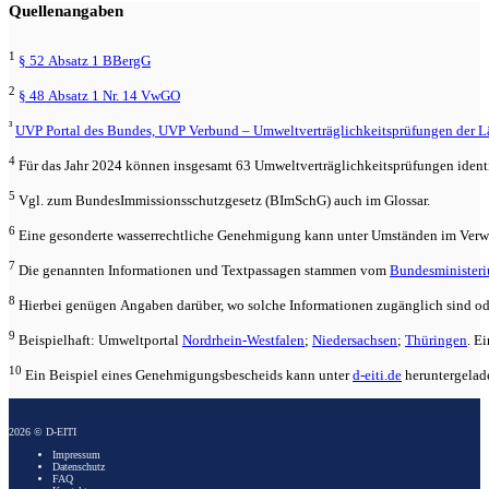
Quellenangaben
1
§ 52 Absatz 1 BBergG
2
§ 48 Absatz 1 Nr. 14 VwGO
³
UVP Portal des Bundes, UVP Verbund – Umweltverträglichkeitsprüfungen der L
4
Für das Jahr 2024 können insgesamt 63 Umweltverträglichkeitsprüfungen identi
5
Vgl. zum Bundes­Immissionsschutzgesetz (BImSchG) auch im Glossar.
6
Eine gesonderte wasserrechtliche Genehmigung kann unter Umständen im Verwa
7
Die genannten Informationen und Textpassagen stammen vom
Bundesministeri
8
Hierbei genügen Angaben darüber, wo solche Informationen zugänglich sind o
9
Beispielhaft: Umweltportal
Nordrhein-Westfalen
;
Niedersachsen
;
Thüringen
. E
10
Ein Beispiel eines Genehmigungsbescheids kann unter
d-eiti.de
heruntergelad
2026 © D-EITI
Impressum
Datenschutz
FAQ