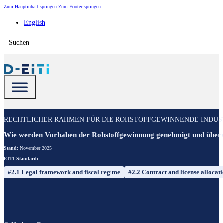
Zum Hauptinhalt springen
Zum Footer springen
English
Suchen
RECHTLICHER RAHMEN FÜR DIE ROHSTOFFGEWINNENDE INDUS
Wie werden Vorhaben der Rohstoffgewinnung genehmigt und über
Stand:
November 2025
EITI-Standard:
#2.1 Legal framework and fiscal regime
#2.2 Contract and license allocat