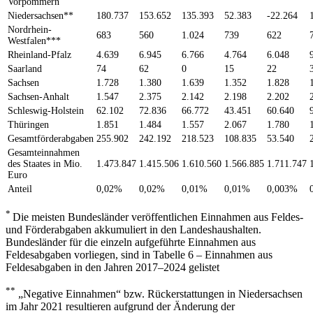
Vorpommern
Niedersachsen**
180.737
153.652
135.393
52.383
-22.264
Nordrhein-
683
560
1.024
739
622
Westfalen***
Rheinland-Pfalz
4.639
6.945
6.766
4.764
6.048
Saarland
74
62
0
15
22
Sachsen
1.728
1.380
1.639
1.352
1.828
Sachsen-Anhalt
1.547
2.375
2.142
2.198
2.202
Schleswig-Holstein
62.102
72.836
66.772
43.451
60.640
Thüringen
1.851
1.484
1.557
2.067
1.780
Gesamtförderabgaben
255.902
242.192
218.523
108.835
53.540
Gesamteinnahmen
des Staates in Mio.
1.473.847
1.415.506
1.610.560
1.566.885
1.711.747
Euro
Anteil
0,02%
0,02%
0,01%
0,01%
0,003%
*
Die meisten Bundesländer veröffentlichen Einnahmen aus Feldes-
und Förderabgaben akkumuliert in den Landeshaushalten.
Bundesländer für die einzeln aufgeführte Einnahmen aus
Feldesabgaben vorliegen, sind in Tabelle 6 – Einnahmen aus
Feldesabgaben in den Jahren 2017–2024 gelistet
**
„Negative Einnahmen“ bzw. Rückerstattungen in Niedersachsen
im Jahr 2021 resultieren aufgrund der Änderung der