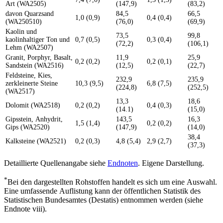
Art (WA2505)
(147,9)
(83,2)
davon Quarzsand
84,5
66,5
1,0 (0,9)
0,4 (0,4)
(WA250510)
(76,0)
(69,9)
Kaolin und
73,5
99,8
kaolinhaltiger Ton und
0,7 (0,5)
0,3 (0,4)
(72,2)
(106,1)
Lehm (WA2507)
Granit, Porphyr, Basalt,
11,9
25,9
0,2 (0,2)
0,2 (0,1)
Sandstein (WA2516)
(12,5)
(22,7)
Feldsteine, Kies,
232,9
235,9
zerkleinerte Steine
10,3 (9,5)
6,8 (7,5)
(224,8)
(252,5)
(WA2517)
13,3
18,6
Dolomit (WA2518)
0,2 (0,2)
0,4 (0,3)
(14.1)
(15,0)
Gipsstein, Anhydrit,
143,5
16,3
1,5 (1,4)
0,2 (0,2)
Gips (WA2520)
(147,9)
(14,0)
38,4
Kalksteine (WA2521)
0,2 (0,3)
4,8 (5,4)
2,9 (2,7)
(37,3)
Detaillierte Quellenangabe siehe
Endnoten
. Eigene Darstellung.
*
Bei den dargestellten Rohstoffen handelt es sich um eine Auswahl.
Eine umfassende Auflistung kann der öffentlichen Statistik des
Statistischen Bundesamtes (Destatis) entnommen werden (siehe
Endnote viii).