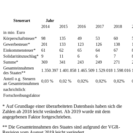
Steuerart
Jahr
2014
2015
2016
2017
2018
in mio. Euro
Körperschaftsteuer*
98
135
49
53
60
Gewerbesteuer*
201
133
123
126
138
Einkommensteuer*
61
62
65
64
67
Solidaritätszuschlag*
9
11
6
6
7
Summe*
369
341
243
249
271
Gesamteinnahmen
1.350.397
1.401.858
1.465.509
1.529.018
1.598.016
des Staates**
Anteil o.g. Steuern
0,03 %
0,02 %
0,02%
0,02%
0,02%
an Gesamteinnahmen
nachrichtlich:
Fortschreibungsfaktor
* Auf Grundlage einer überarbeiteten Datenbasis haben sich die
Zahlen ab 2018 leicht verändert. Ab 2019 wurde mit dem
angegebenen Faktor fortgeschrieben.
** Die Gesamteinnahmen des Staates sind aufgrund der VGR-
Revision vom August 2019 leicht verändert.