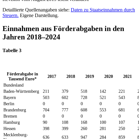
Detaillierte Quellenangaben siehe:
Daten zu Staatseinnahmen durch
Steuern​.
Eigene Darstellung.
Einnahmen aus Förderabgaben in den
Jahren 2018–2024
Tabelle 3
Förderabgabe in
2017
2018
2019
2020
2021
Tausend Euro*
Bundesland
Baden-Württemberg
211
379
518
142
221
Bayern
503
602
728
521
543
Berlin
0
0
0
0
0
Brandenburg
704
777
608
553
681
Bremen
0
0
0
0
0
Hamburg
90
108
168
100
107
Hessen
398
399
260
281
250
Mecklenburg-
636
633
947
284
859