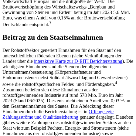
Volkswirtschaft Europas und die drittgrößte der Welt.
Die
Bruttowertschöpfung des Wirtschaftszweigs „Bergbau und
Gewinnung von Steinen und Erden“ betrug im Jahr 2023 5,6 Mrd.
Euro, was einem Anteil von 0,15% an der Bruttowertschöpfung
3
Deutschlands entspricht.
Beitrag zu den Staatseinnahmen
Der Rohstoffsektor generiert Einnahmen für den Staat auf den
unterschiedlichen föderalen Ebenen (siehe Verknüpfungen der
Länder über die
interaktive Karte zur D-EITI Berichterstattung
). Die
wichtigsten Einnahmen sind die Steuern der allgemeinen
Unternehmensbesteuerung (Körperschaftsteuer und
Einkommensteuer nebst Solidaritätszuschlag und Gewerbesteuer)
4
sowie die rohstoffspezifischen Feldes- und Förderabgaben.
Zusammen beliefen sich diese Einnahmen aus der
rohstoffgewinnenden Industrie auf rund 578 Mio. Euro im Jahr
2023 (Stand 06/2025). Dies entspricht einem Anteil von 0,03 % an
den Gesamteinnahmen des Staates. Die Abdeckung dieser
Einnahmen durch die Berichterstattung ist in
Offengelegte
Zahlungsströme und Qualitätssicherung
genauer dargelegt. Daneben
gibt es weitere Zahlungen des rohstoffgewinnenden Sektors an den
Staat wie zum Beispiel Pachten, Energie- und Stromsteuern (siehe
Einnahmen aus der rohstoffgewinnenden Industrie) sowie