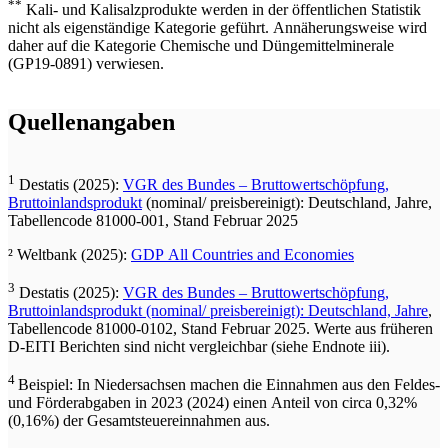
**
Kali- und Kalisalzprodukte werden in der öffentlichen Statistik
nicht als eigenständige Kategorie geführt. Annäherungsweise wird
daher auf die Kategorie Chemische und Düngemittelminerale
(GP19-0891) verwiesen.
Quellenangaben
1
Destatis (2025):
VGR des Bundes – Bruttowertschöpfung,
Bruttoinlandsprodukt
(nominal/ preisbereinigt): Deutschland, Jahre,
Tabellencode 81000-001, Stand Februar 2025
² Weltbank (2025):
GDP All Countries and Economies
3
Destatis (2025):
VGR des Bundes – Bruttowertschöpfung,
Bruttoinlandsprodukt (nominal/ preisbereinigt): Deutschland, Jahre
,
Tabellencode 81000-0102, Stand Februar 2025. Werte aus früheren
D-EITI Berichten sind nicht vergleichbar (siehe Endnote iii).
4
Beispiel: In Niedersachsen machen die Einnahmen aus den Feldes-
und Förderabgaben in 2023 (2024) einen Anteil von circa 0,32%
(0,16%) der Gesamtsteuereinnahmen aus.