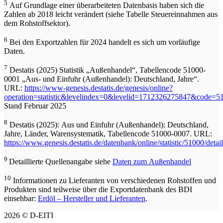
5
Auf Grundlage einer überarbeiteten Datenbasis haben sich die
Zahlen ab 2018 leicht verändert (siehe Tabelle Steuereinnahmen aus
dem Rohstoffsektor).
6
Bei den Exportzahlen für 2024 handelt es sich um vorläufige
Daten.
7
Destatis (2025) Statistik „Außenhandel“, Tabellencode 51000-
0001 „Aus- und Einfuhr (Außenhandel): Deutschland, Jahre“.
URL:
https://www-genesis.destatis.de/genesis/online?
operation=statistic&levelindex=0&levelid=1712326275847&code=
Stand Februar 2025
8
Destatis (2025): Aus und Einfuhr (Außenhandel): Deutschland,
Jahre, Länder, Warensystematik, Tabellencode 51000-0007. URL:
https://www.genesis.destatis.de/datenbank/online/statistic/51000/detail
9
Detaillierte Quellenangabe siehe
Daten zum Außenhandel​
10
Informationen zu Lieferanten von verschiedenen Rohstoffen und
Produkten sind teilweise über die Exportdatenbank des BDI
einsehbar:
Erdöl – Hersteller und Lieferanten
.
2026 © D-EITI