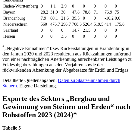
Bundesland
Baden-Württemberg
0
1,1
2,9
0
0
0
0
0
Bayern
28,2
31,9
30
47,8
78,8
71
76,9
75
Brandenburg
7,9
60,1
21,6
39,5
0
0
-16,2
0,0
Niedersachsen
560
476,7
296,7
708,3
526,4
519,5
414
175,8
Saarland
0
0
0
14,7
21,5
0
0
0
Hessen
0
0
3,5
0
0
0
0
9
*
„Negative Einnahmen“ bzw. Rückerstattungen in Brandenburg in
den Jahren 2020 und 2023 resultieren aus Rückzahlungen aufgrund
von einer nachträglichen Anerkennung anrechenbarer Leistungen zu
Feldesabgabezahlungen aus den Vorjahren sowie der
rückwirkenden Absenkung der Abgabesätze für Erdöl und Erdgas.
Detaillierte Quellenangaben:
Daten zu Staatseinnahmen durch
Steuern​
. Eigene Darstellung.
Exporte des Sektors „Bergbau und
Gewinnung von Steinen und Erden“ nach
Rohstoffen 2023 (2024)*
Tabelle 5