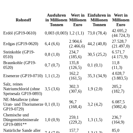
Ausfuhren
Wert in
Einfuhren in
Wert in
Rohstoff
in Millionen
Millionen
Millionen
Millionen
Tonnen
Euro
Tonnen
Euro
42.695,2
Erdöl (GP19-0610)
0,003 (0,003)
1,2 (1,1)
73,0 (78,4)
(44.724,3)
2.904,6
27.528,7
Erdgas (GP19-0620)
6,4 (6,6)
44,2 (40,8)
(2.466,6)
(21.497,0)
Steinkohle (GP19-
234,7
6.571,7
0,8 (1,0)
30,5 (25,2)
0510)
(185,6)
(4.171,9)
Braunkohle (GP19-
135,8
11,8
0,7 (0,7)
0,1 (0,1)
0520)
(126,5)
(11,3)
162,2
4.028,7
Eisenerze (GP19-0710)
1,1 (1,2)
35,3 (34,9)
(161,5)
(3.883,5)
Salz, reines
302,3
205,2
Natriumchlorid (ohne
3,5 (3,6)
1,9 (2,0)
(307,6)
(182,7)
Speisesalz GP19-0893)
NE-Metallerze (ohne
96,7
6.087,5
Uran- und Thoriumerze
0,1 (0,1)
3,2 (4,2)
(168,4)
(5082,4)
GP19-0729)
Chemische und
259,1
236,7
Düngemittelminerale
1,0 (0,9)
1,3 (1,5)
(229,2)
(164,9)
GP19-0891**
Natürliche Sande aller
157,7
85,0
7,4 (7,0)
1,3 (1,3)