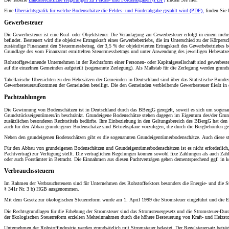
Eine
Übersichtsgrafik für welche Bodenschätze die Feldes- und Förderabgabe gezahlt wird (PDF),
finden Sie h
Gewerbesteuer
Die Gewerbesteuer ist eine Real- oder Objektsteuer. Die Veranlagung zur Gewerbesteuer erfolgt in einem me
befindet. Besteuert wird die objektive Ertragskraft eines Gewerbebetriebs, die im Unterschied zu der Körpe
zuständige Finanzamt den Steuermessbetrag, der 3,5 % der objektivierten Ertragskraft des Gewerbebetriebes
Grundlage des vom Finanzamt ermittelten Steuermessbetrags und unter Anwendung des jeweiligen Hebesatze
Rohstoffgewinnende Unternehmen in der Rechtsform einer Personen- oder Kapitalgesellschaft sind gewerbeste
auf die einzelnen Gemeinden aufgeteilt (sogenannte Zerlegung). Als Maßstab für die Zerlegung werden grundsät
Tabellarische Übersichten zu den Hebesätzen der Gemeinden in Deutschland sind über das Statistische Bunde
Gewerbesteueraufkommen der Gemeinden beteiligt. Die den Gemeinden verbleibende Gewerbesteuer fließt in de
Pachtzahlungen
Die Gewinnung von Bodenschätzen ist in Deutschland durch das BBergG geregelt, soweit es sich um sogenannt
Grundstückseigentümers/in beschränkt. Grundeigene Bodenschätze stehen dagegen im Eigentum des/der Grundei
zusätzlichen besonderen Rechtstitels bedürfte. Ihre Einbeziehung in den Geltungsbereich des BBergG hat den
auch für den Abbau grundeigener Bodenschätze sind Betriebspläne vorzulegen, die durch die Bergbehörden 
Neben den grundeigenen Bodenschätzen gibt es die sogenannten Grundeigentümerbodenschätze. Auch diese ste
Für den Abbau von grundeigenen Bodenschätzen und Grundeigentümerbodenschätzen ist es nicht erforderlich, d
Pachtvertrag) zur Verfügung stellt. Die vertraglichen Regelungen können sowohl fixe Zahlungen als auch Za
oder auch Forstämter in Betracht. Die Einnahmen aus diesen Pachtverträgen gehen dementsprechend ggf. in 
Verbrauchssteuern
Im Rahmen der Verbrauchsteuern sind für Unternehmen des Rohstoffsektors besonders die Energie- und die St
§ 341r Nr. 3 b) HGB ausgenommen.
Mit dem Gesetz zur ökologischen Steuerreform wurde am 1. April 1999 die Stromsteuer eingeführt und die En
Die Rechtsgrundlagen für die Erhebung der Stromsteuer sind das Stromsteuergesetz und die Stromsteuer-D
der ökologischen Steuerreform erzielten Mehreinnahmen durch die höhere Besteuerung von Kraft- und Heizstof
Unternehmen der Rohstoffindustrie werden grundsätzlich mit Stromsteuer belastet. Der Regelsteuersatz bet