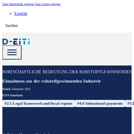
Zum Hauptinhalt springen
Zum Footer springen
English
Suchen
WIRTSCHAFTLICHE BEDEUTUNG DER ROHSTOFFGEWINNENDEN 
Einnahmen aus der rohstoffgewinnenden Industrie
Stand:
Dezember 2025
EITI-Standard:
#2.1 Legal framework and fiscal regime
#4.6 Subnational payments
#5.