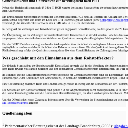
Gemeinsamkeiten und Unterschiede zur Berichtspflicht nach EITI
Neben den Berichtspflichten nach §§ 341q ff. HGB werden bestimmte Finanzströme der rohstoffgewinnenden I
auch Unterschiede.
Ein grundlegender Unterschied zwischen der Berichtspflicht nach HGB und EITI besteht im Umfang der Beric
abschließend aufgeführt und muss im Laufe des EITI Prozesses geklärt werden (siehe
Offengelegte Zahlungss
verständigt, die Wesentlichkeitsschwelle des § 341t Abs. 4 HGB zu übernehmen.
In Bezug auf die Zahlungen von Gewerbesteuer gelten angepasste Schwellenwerte, so dass jeweils die 20 G
Zur Überprüfung, ob die Zahlungen der rohstofffördernden Unternehmen in der deklarierten Höhe bei den staa
vergangenen Jahren ein risikobasiertes Verfahren zur Qualitätssicherung der offengelegten Zahlungsströme. D
Für die D-EITI Berichterstattung werden die Zahlungsdaten über die öffentlich verfügbaren Informationen in
zugänglich zu machen und damit die öffentliche Debatte zu unterstützen. Für die Qualitätssicherung dieser
Risikobeurteilung erfolgt die Qualitätssicherung dann über eine Plausibilisierung der Zahlungsdaten (niedrig
Was geschieht mit den Einnahmen aus dem Rohstoffsektor?
Der föderale Staatsaufbau der Bundesrepublik Deutschland spiegelt sich in der Verteilung der Steuereinnahm
dem Bund jeweils vollständig zufließen und den sogenannten Gemeinschaftssteuern unterschieden. Im Fall 
Im Hinblick auf die Rohstoffförderung relevante Beispiele für Gemeinschaftssteuern sind die Körperschaft- 
Einnahmequelle der Kommunen den Gemeinden zu, in denen die betreffenden Betriebsstätten liegen. Bund 
Eine Umverteilung zwischen Bund und Ländern erfolgt ebenso in Bezug auf die Einnahmen aus der Förderabga
Die Steuern aus der Rohstoffförderung sind gemäß § 3 der Abgabenordnung nicht zweckgebunden, d. h. über
die Länder Haushaltsgesetze und die Kommunen Haushaltssatzungen, die ihre Haushaltspläne beinhalten. Mit V
Um der Öffentlichkeit einen Zugang zu Informationen über die Verwendung der Steuereinnahmen zu erleicht
EITI Berichterstattung
abrufbar.
Quellenangaben
1
Parlamentarischer Beratungsdienst des Landtags Brandenburg (2008):
Abgabenf