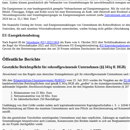
kann. Zudem können grundsätzlich alle Verbraucher von Steuerbefreiungen für umweltfreundlich erzeugten und
Die Energiesteuer ist eine bundesgesetzlich geregelte Verbrauchsteuer auf Energieerzeugnisse. Mit ihr wird di
Heizöl, Flüssiggas, Erdgas und Kohle sowie bei einer Bestimmung als Kraft- oder Heizstoff auch Biodiesel u
Verwendungszwecke sind Steuerbegünstigungen im Energiesteuergesetz normiert (siehe
Subventionen und ste
4
2024 bei ca. 35,1 Mrd. Euro.
Der finanzielle Umfang der Strom- und Energiesteuerzahlungen von Unternehmen des Rohstoffsektors ist derz
Statistiken, die nach einzelnen Wirtschaftssektoren unterscheiden, werden bislang nicht geführt (Abschätzu
EU-Energiekrisenbeitrag
Nach Kapitel III der
Verordnung (EU) 2022/1854
des Rates vom 6. Oktober 2022 über Notfallmaßnahmen als R
der Regel die Wirtschaftsjahre 2022 und 2023) befristeten EU-Energiekrisenbeitrag (
EU-Energiekrisenbeitrags
Gewinn für den Besteuerungszeitraum den um 20 Prozent erhöhten Durchschnitt des steuerlichen Gewinns der 
Öffentliche Berichte
Gesetzliche Berichtspflicht für rohstoffgewinnende Unternehmen (§§ 341q ff. HGB)
Abweichend von den Regeln zum deutschen Steuergeheimnis gilt für rohstoffgewinnende Unternehmen nach §§3
Mit dem
Bilanzrichtlinie-Umsetzungsgesetz (BilRUG)
vom 23. Juli 2015 wurden die Vorgaben aus der
EU-Bi
handelsrechtlichen Berichtspflichten sind gemäß § 341q HGB alle „großen“ in der mineralgewinnenden Industr
aufeinander folgenden Abschlussstichtagen mindestens zwei der drei folgenden Kriterien überschreiten (§ 26
Bilanzsumme von 25 Mio. Euro
Nettoumsatzerlöse von 50 Mio. Euro
Im Jahresdurchschnitt 250 Beschäftigte
Unabhängig von ihrer Größe werden zudem auch kapitalmarktorientierte Kapitalgesellschaften i. S. v. §264d 
Berichterstattung auf Ebene des einzelnen Unternehmens auch eine Pflicht zur Berichterstattung auf Konzerne
zutrifft.
Die den gesetzlichen Vorschriften unterliegenden Unternehmen sind dazu verpflichtet, Zahlungen an staatlich
Steuerzahlungen beispielsweise auch Lizenzen, Konzessionen (bei Beidem handelt es sich um Bergbauberecht
als ein Projekt durchgeführt wurde.