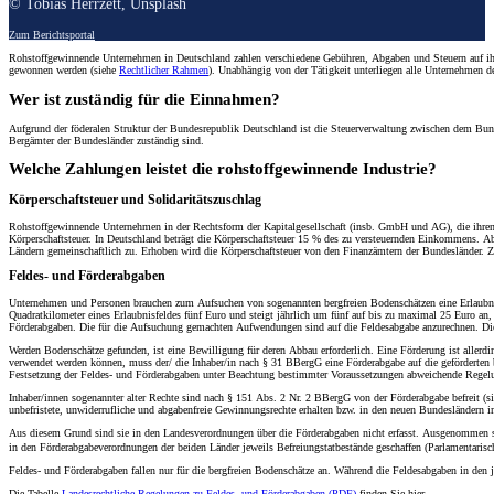
© Tobias Herrzett, Unsplash
Zum Berichtsportal
Rohstoffgewinnende Unternehmen in Deutschland zahlen verschiedene Gebühren, Abgaben und Steuern auf ihr
gewonnen werden (siehe
Rechtlicher Rahmen
). Unabhängig von der Tätigkeit unterliegen alle Unternehmen d
Wer ist zuständig für die Einnahmen?
Aufgrund der föderalen Struktur der Bundesrepublik Deutschland ist die Steuerverwaltung zwischen dem Bun
Bergämter der Bundesländer zuständig sind.
Welche Zahlungen leistet die rohstoffgewinnende Industrie?
Körperschaftsteuer und Solidaritätszuschlag
Rohstoffgewinnende Unternehmen in der Rechtsform der Kapitalgesellschaft (insb. GmbH und AG), die ihren Si
Körperschaftsteuer. In Deutschland beträgt die Körperschaftsteuer 15 % des zu versteuernden Einkommens. A
Ländern gemeinschaftlich zu. Erhoben wird die Körperschaftsteuer von den Finanzämtern der Bundesländer. Zu
Feldes- und Förderabgaben
Unternehmen und Personen brauchen zum Aufsuchen von sogenannten bergfreien Bodenschätzen eine Erlaubnis 
Quadratkilometer eines Erlaubnisfeldes fünf Euro und steigt jährlich um fünf auf bis zu maximal 25 Euro 
Förderabgaben. Die für die Aufsuchung gemachten Aufwendungen sind auf die Feldesabgabe anzurechnen. Die F
Werden Bodenschätze gefunden, ist eine Bewilligung für deren Abbau erforderlich. Eine Förderung ist allerd
verwendet werden können, muss der/ die Inhaber/in nach § 31 BBergG eine Förderabgabe auf die geförderten 
Festsetzung der Feldes- und Förderabgaben unter Beachtung bestimmter Voraussetzungen abweichende Regelu
Inhaber/innen sogenannter alter Rechte sind nach § 151 Abs. 2 Nr. 2 BBergG von der Förderabgabe befreit (s
unbefristete, unwiderrufliche und abgabenfreie Gewinnungsrechte erhalten bzw. in den neuen Bundesländern
Aus diesem Grund sind sie in den Landesverordnungen über die Förderabgaben nicht erfasst. Ausgenommen s
in den Förderabgabeverordnungen der beiden Länder jeweils Befreiungstatbestände geschaffen (Parlamentaris
Feldes- und Förderabgaben fallen nur für die bergfreien Bodenschätze an. Während die Feldesabgaben in de
Die Tabelle
Landesrechtliche Regelungen zu Feldes- und Förderabgaben (PDF)
finden Sie hier.