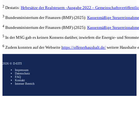
2
Destatis:
Hebesätze der Realsteuern -Ausgabe 2022 – Gemeinschaftsveröffentl
3
Bundesministerium der Finanzen (BMF) (2025):
Kassenmäßige Steuereinnahmen
4
Bundesministerium der Finanzen (BMF) (2025):
Kassenmäßige Steuereinnahmen
5
In der MSG gab es keinen Konsens darüber, inwiefern die Energie- und Stromst
6
Zudem konnten auf der Webseite
https://offenerhaushalt.de/
weitere Haushalte e
2026 © D-EITI
Impressum
Datenschutz
FAQ
Kontakt
Interner Bereich